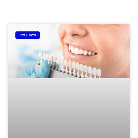
אייטם ראשי