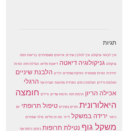
תגיות
איך לבחור גניקולוג
איך להלבין שיניים
אירועים משפחתיים
בריאות הפה
גניקולוגיה
דיאטה
גניקולוג
דיאטת פליאו
הגדלת חזה
הורות
הלבנת שיניים
יחידנית
הורות מאוחרת
הזרקת שפתיים
היריון
הרגלי
העלמת ורידים
העלמת נימים
הפרדת מחיצות
הצרת אף
חומצה
אכילה
הריון
הרמת חזה
הרמת שדיים
ורידים
היאלורונית
טיפול תרופתי
חורים בשיניים
יום
ירידה במשקל
כיפור
לייזר
מה זה פליאו
מילוי שפתיים
משקל גוף
נטילת תרופות
נימים
ניתוח אף