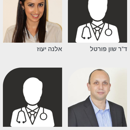
ד"ר שון פורטל
אלנה יעוז