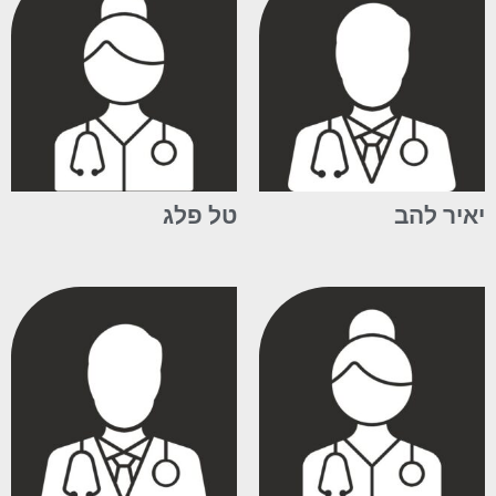
יאיר להב
טל פלג