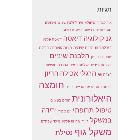
תגיות
איך לבחור גניקולוג
איך להלבין שיניים
אירועים
משפחתיים
בריאות הפה
גניקולוג
גניקולוגיה
דיאטה
דיאטת פליאו
הגדלת חזה
הורות יחידנית
הורות מאוחרת
הזרקת
הלבנת שיניים
שפתיים
היריון
העלמת ורידים
העלמת נימים
הפרדת מחיצות
הרגלי אכילה
הריון
הצרת אף
חומצה
הרמת חזה
הרמת שדיים
ורידים
היאלורונית
חורים בשיניים
טיפול תרופתי
ירידה
יום כיפור
במשקל
לייזר
מה זה פליאו
מילוי שפתיים
משקל גוף
נטילת