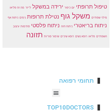
טיפול תרופתי
ירידה במשקל
יום כיפור
לייזר
מה זה פליאו
משקל גוף
נטילת תרופות
מילוי שפתיים
נימים
ניתוח אף
ניתוח בריאטרי
ניתוח פלסטי
ניתוח חזה
סתימות
עיצוב
תזונה
השפתיים
פליאו
רופא נשים
רופא שיניים
שימור פוריות
תחומי רפואה
TOP10DOCTORS