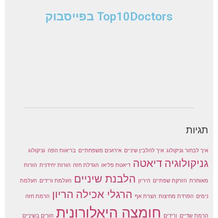
Top10Doctors בפייסבוק
תגיות
איך לבחור גניקולוג
איך להלבין שיניים
אירועים משפחתיים
בריאות הפה
גניקולוג
גניקולוגיה
דיאטה
דיאטת פליאו
הגדלת חזה
הורות יחידנית
הורות
הלבנת שיניים
מאוחרת
הזרקת שפתיים
היריון
העלמת ורידים
העלמת
הרגלי אכילה
הריון
נימים
הפרדת מחיצות
הצרת אף
הרמת חזה
חומצה היאלורונית
הרמת שדיים
ורידים
חורים בשיניים