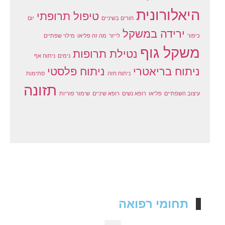
היאלורונית
טיפול תרופתי
חורים בשיניים
יום
ירידה במשקל
כיפור
לייזר
מה זה פליאו
מילוי שפתיים
משקל גוף
נטילת תרופות
נימים
ניתוח אף
ניתוח בריאטרי
ניתוח פלסטי
ניתוח חזה
סתימות
תזונה
עיצוב השפתיים
פליאו
רופא נשים
רופא שיניים
שימור פוריות
תחומי רפואה