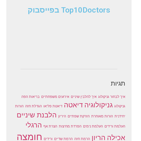
Top10Doctors בפייסבוק
תגיות
איך לבחור גניקולוג
איך להלבין שיניים
אירועים משפחתיים
בריאות הפה
גניקולוגיה
דיאטה
גניקולוג
דיאטת פליאו
הגדלת חזה
הורות
הלבנת שיניים
יחידנית
הורות מאוחרת
הזרקת שפתיים
היריון
הרגלי
העלמת ורידים
העלמת נימים
הפרדת מחיצות
הצרת אף
חומצה
אכילה
הריון
הרמת חזה
הרמת שדיים
ורידים