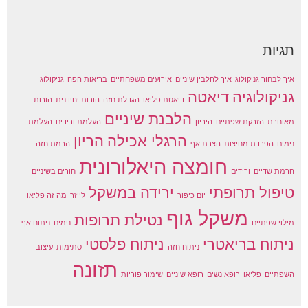
תגיות
איך לבחור גניקולוג
איך להלבין שיניים
אירועים משפחתיים
בריאות הפה
גניקולוג
גניקולוגיה
דיאטה
דיאטת פליאו
הגדלת חזה
הורות יחידנית
הורות
הלבנת שיניים
מאוחרת
הזרקת שפתיים
היריון
העלמת ורידים
העלמת
הרגלי אכילה
הריון
נימים
הפרדת מחיצות
הצרת אף
הרמת חזה
חומצה היאלורונית
הרמת שדיים
ורידים
חורים בשיניים
טיפול תרופתי
ירידה במשקל
יום כיפור
לייזר
מה זה פליאו
משקל גוף
נטילת תרופות
מילוי שפתיים
נימים
ניתוח אף
ניתוח בריאטרי
ניתוח פלסטי
ניתוח חזה
סתימות
עיצוב
תזונה
השפתיים
פליאו
רופא נשים
רופא שיניים
שימור פוריות