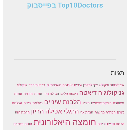
Top10Doctors בפייסבוק
תגיות
איך לבחור גניקולוג
איך להלבין שיניים
אירועים משפחתיים
בריאות הפה
גניקולוג
גניקולוגיה
דיאטה
דיאטת פליאו
הגדלת חזה
הורות יחידנית
הורות
הלבנת שיניים
מאוחרת
הזרקת שפתיים
היריון
העלמת ורידים
העלמת
הרגלי אכילה
הריון
נימים
הפרדת מחיצות
הצרת אף
הרמת חזה
חומצה היאלורונית
הרמת שדיים
ורידים
חורים בשיניים