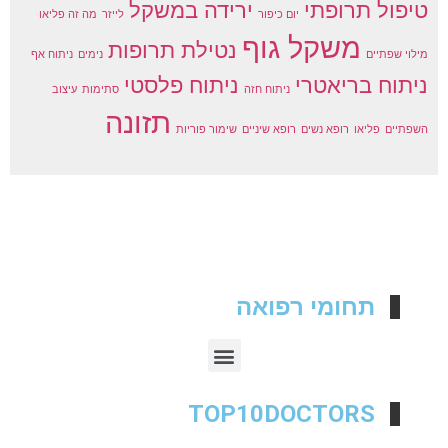
טיפול תרופתי
ירידה במשקל
יום כיפור
לייזר
מה זה פליאו
משקל גוף
נטילת תרופות
מילוי שפתיים
נימים
ניתוח אף
ניתוח בריאטרי
ניתוח פלסטי
ניתוח חזה
סתימות
עיצוב
תזונה
השפתיים
פליאו
רופא נשים
רופא שיניים
שימור פוריות
תחומי רפואה
TOP10DOCTORS