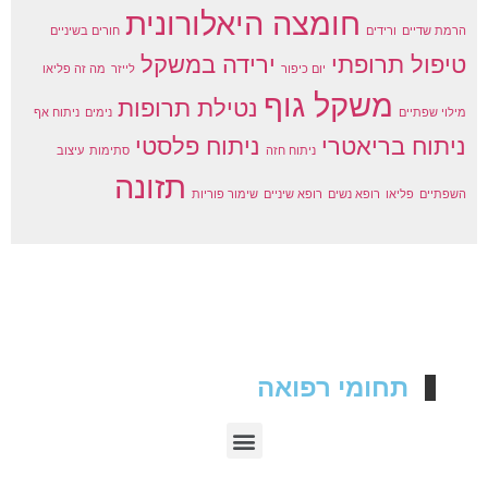
חומצה היאלורונית
הרמת שדיים
ורידים
חורים בשיניים
טיפול תרופתי
ירידה במשקל
יום כיפור
לייזר
מה זה פליאו
משקל גוף
נטילת תרופות
מילוי שפתיים
נימים
ניתוח אף
ניתוח בריאטרי
ניתוח פלסטי
ניתוח חזה
סתימות
עיצוב
תזונה
השפתיים
פליאו
רופא נשים
רופא שיניים
שימור פוריות
תחומי רפואה