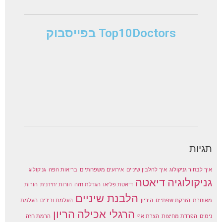
Top10Doctors בפייסבוק
תגיות
איך לבחור גניקולוג
איך להלבין שיניים
אירועים משפחתיים
בריאות הפה
גניקולוג
גניקולוגיה
דיאטה
דיאטת פליאו
הגדלת חזה
הורות יחידנית
הורות
הלבנת שיניים
מאוחרת
הזרקת שפתיים
היריון
העלמת ורידים
העלמת
הרגלי אכילה
הריון
נימים
הפרדת מחיצות
הצרת אף
הרמת חזה