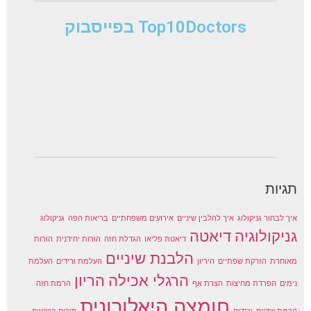
Top10Doctors בפייסבוק
תגיות
איך לבחור גניקולוג
איך להלבין שיניים
אירועים משפחתיים
בריאות הפה
גניקולוג
גניקולוגיה
דיאטה
דיאטת פליאו
הגדלת חזה
הורות יחידנית
הורות
הלבנת שיניים
מאוחרת
הזרקת שפתיים
היריון
העלמת ורידים
העלמת
הרגלי אכילה
הריון
נימים
הפרדת מחיצות
הצרת אף
הרמת חזה
חומצה היאלורונית