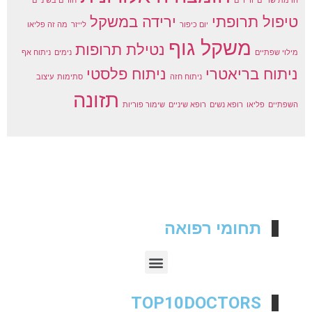
הרמת שדיים
ורידים
חורים בשיניים
טיפול תרופתי
ירידה במשקל
יום כיפור
לייזר
מה זה פליאו
משקל גוף
נטילת תרופות
מילוי שפתיים
נימים
ניתוח אף
ניתוח בריאטרי
ניתוח פלסטי
ניתוח חזה
סתימות
עיצוב
תזונה
השפתיים
פליאו
רופא נשים
רופא שיניים
שימור פוריות
תחומי רפואה
TOP10DOCTORS