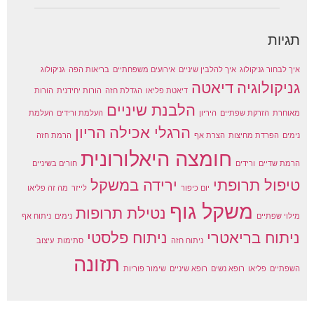
תגיות
איך לבחור גניקולוג
איך להלבין שיניים
אירועים משפחתיים
בריאות הפה
גניקולוג
גניקולוגיה
דיאטה
דיאטת פליאו
הגדלת חזה
הורות יחידנית
הורות
הלבנת שיניים
מאוחרת
הזרקת שפתיים
היריון
העלמת ורידים
העלמת
הרגלי אכילה
הריון
נימים
הפרדת מחיצות
הצרת אף
הרמת חזה
חומצה היאלורונית
הרמת שדיים
ורידים
חורים בשיניים
טיפול תרופתי
ירידה במשקל
יום כיפור
לייזר
מה זה פליאו
משקל גוף
נטילת תרופות
מילוי שפתיים
נימים
ניתוח אף
ניתוח בריאטרי
ניתוח פלסטי
ניתוח חזה
סתימות
עיצוב
תזונה
השפתיים
פליאו
רופא נשים
רופא שיניים
שימור פוריות